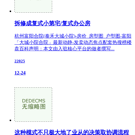
拆修成复式小第宅/复式办公房
杭州富阳合院(泰禾大城小院)-房价_房型图_户型图-富阳
「大城小院合院」最新动静-发卖动态焦点配套热搜榜楼
盘百科声明：本文由入驻核心平台的做者撰写...
22025
12-24
这种模式不只极大地了业从的决策取协调流程