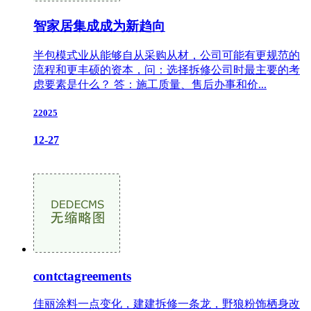
智家居集成成为新趋向
半包模式业从能够自从采购从材，公司可能有更规范的
流程和更丰硕的资本，问：选择拆修公司时最主要的考
虑要素是什么？ 答：施工质量、售后办事和价...
22025
12-27
contctagreements
佳丽涂料一点变化，建建拆修一条龙，野狼粉饰栖身改