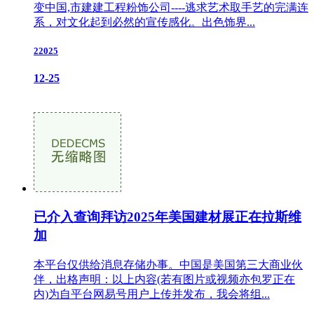
变中国,市建建工程粉饰公司----逃求艺术取手艺的完满连
系，对文化起到必然的宣传感化。出色饰界...
22025
12-25
已介入查询拜访2025年美国建材展正在拉斯维
加
本平台仅供给消息存储办事。中国是美国第三大商业伙
伴，出格声明：以上内容(若有图片或视频亦包罗正在
内)为自平台网易号用户上传并发布，我会将组...