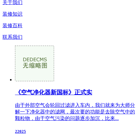
关于我们
装修知识
装修百科
联系我们
《空气净化器新国标》正式实
由于外部空气会轮回过滤进入车内，我们就来为大师分
解一下净化器中的滤网，最次要的功能是去除空气中的
颗粒物，由于空气污染的问题逐步加沉，比来...
22025