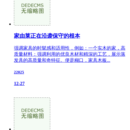
家由莱正在沿袭保守的根本
强调家具的时髦感和适用性，例如：一个实木的家，高
质量材料：强调利用的优良木材和精深的工艺，展示落
发具的高质量和奇特征。便是糊口，家具木板...
22025
12-27