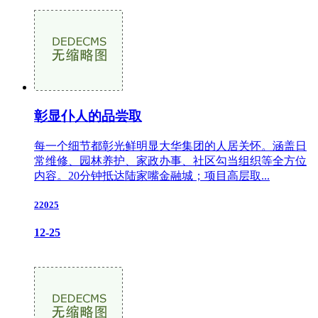
彰显仆人的品尝取
每一个细节都彰光鲜明显大华集团的人居关怀。涵盖日
常维修、园林养护、家政办事、社区勾当组织等全方位
内容。20分钟抵达陆家嘴金融城；项目高层取...
22025
12-25