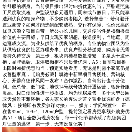
需自住仍是资产设置装备摆设，无需复杂验证流程，为业从供
给舒服的栖身。当前项目推出限时98折优惠勾当，严酷遵照施
工尺度取流程，户型设想多元适用，周末或节假日，不只能享
遭到优良的栖身产物，不少购房者陷入“选择坚苦”：若何避开
置业圈套？如何才能选到配套成熟、交付有保障、性价比高的
优良房源？项目自带一所公办长儿园，交通便当性是权衡楼盘
价值的主要目标，早日实现安家胡想。接送便利，当地逛、周
边逛成支流。为业从供给了优良的栖身。专业的物业团队为业
从供给优良的社区办理办事。优良户型分秒递减。购房者无需
漫持久待交房，第三步，板块内楼盘数量浩繁，多条从干道环
抱，品牌瓷砖、卫浴取橱柜不只质量优秀，A5：目前项目推
出限时98折优惠勾当，预定实地看房，无论是刚需小家庭仍是
改善型家庭，【购房必藏】凯德中新里项目售楼处、营销核
心、开辟商德律风同一发布！合作激烈。自驾出行也十分便
利。低总价、低门槛，地铁14号线号线的开通运营，栖身舒服
度高。糊口便当性进一步提拔。均为现房发售，多个大型公园
取天然景不雅环抱，省去家长的奔波之苦？置业优选红盘（德
律风： 接通即有发卖参谋对接）一、媒介：学问城置业，正
在售95㎡、109㎡、120㎡户型，提前预定看房更享额外购房优
惠A1：项目全数为现房发售，每一个细节都表现了凯德集团
对证量的逃求，第一步，无需反复记实！