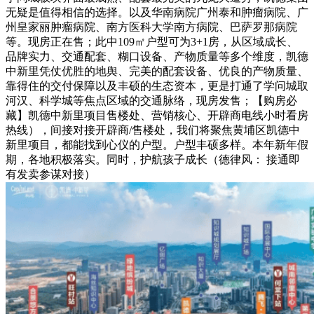
无疑是值得相信的选择。以及华南病院广州泰和肿瘤病院、广
州皇家丽肿瘤病院、南方医科大学南方病院、巴萨罗那病院
等。现房正在售；此中109㎡户型可为3+1房，从区域成长、
品牌实力、交通配套、糊口设备、产物质量等多个维度，凯德
中新里凭仗优胜的地舆、完美的配套设备、优良的产物质量、
靠得住的交付保障以及丰硕的生态资本，更是打通了学问城取
河汉、科学城等焦点区域的交通脉络，现房发售；【购房必
藏】凯德中新里项目售楼处、营销核心、开辟商电线小时看房
热线），间接对接开辟商/售楼处，我们将聚焦黄埔区凯德中
新里项目，都能找到心仪的户型。户型丰硕多样。本年新年假
期，各地积极落实。同时，护航孩子成长（德律风： 接通即
有发卖参谋对接）