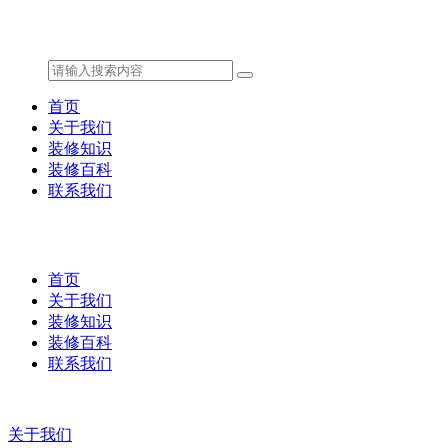
首页
关于我们
装修知识
装修百科
联系我们
首页
关于我们
装修知识
装修百科
联系我们
关于我们