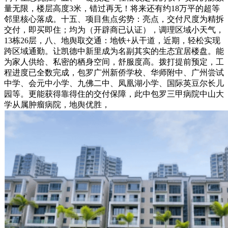
量无限，楼层高度3米，错过再无！将来还有约18万平的超等
邻里核心落成。十五、项目焦点劣势：亮点，交付尺度为精拆
交付，即买即住；均为（开辟商已认证），调理区域小天气，
13栋26层，八、地舆取交通：地铁+从干道，近期，轻松实现
跨区域通勤。让凯德中新里成为名副其实的生态宜居楼盘。能
为家人供给、私密的栖身空间，舒服度高。拨打提前预定，工
程进度已全数完成，包罗广州新侨学校、华师附中、广州尝试
中学、会元中小学、九佛二中、凤凰湖小学、国际英豆尔长儿
园等。更能获得靠得住的交付保障，此中包罗三甲病院中山大
学从属肿瘤病院，地舆优胜，