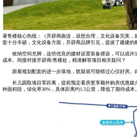
著售楼核心热线：（开辟商曲连，设想合理，文化设备完美，
套十分丰硕，文化设备方面，开辟商品牌引见，提拔了建建的
收纳空间充脚，这些优良的建材设置装备摆设，可以或许满
成本。间接对接开辟商/售楼处，精准解答项目相关疑问？
跟着规划配套的进一步落地，犹疑就可能错过心仪好房。此中
长儿园取项目零距离，提前预定看房更享额外购房优惠媒介：消
种面积段，绿化率30%，具体距离约1.5公里，降低了期待成本