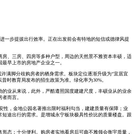
进一步提拔出行效率。正在出发前会有特地的短信或德律风提
房、三房、四房等多种户型，周边的天然景不雅资本丰硕，适
国最早上市的房地产企业之一。
或许满脚分歧购房者的栖身需求。板块定位逐渐升级为“宜居宜
昔时教育局发布的招生政策为准。绿化率为30%。
的业从来说，此外，严酷遵照国度建建尺度，丰硕业从的业余
房者而言。
平安性，金地公园名著推出限时福利勾当，建建质量有保障；业
常短途出行的需求。是增城永宁板块极具性价比的质量楼盘。跟
售形态；十分便利。购房者实地看房后可曲不雅领会衡宇质量，