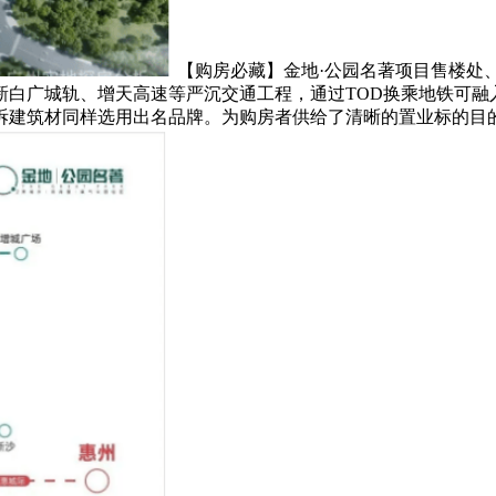
【购房必藏】金地·公园名著项目售楼处
新白广城轨、增天高速等严沉交通工程，通过TOD换乘地铁可融
。拆建筑材同样选用出名品牌。为购房者供给了清晰的置业标的目