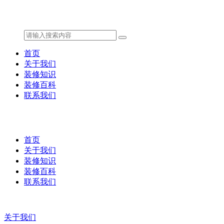
首页
关于我们
装修知识
装修百科
联系我们
首页
关于我们
装修知识
装修百科
联系我们
关于我们