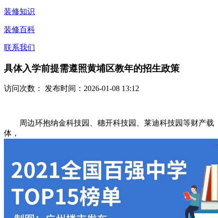
装修知识
装修百科
联系我们
具体入学前提需遵照黄埔区教年的招生政策
访问次数：
发布时间：2026-01-08 13:12
周边环抱纳金科技园、穗开科技园、莱迪科技园等财产载
体，