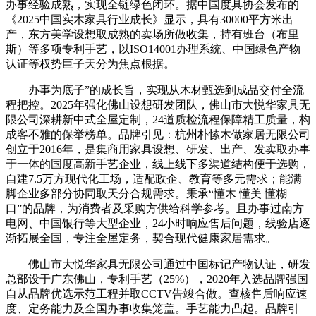
办事经验成熟，实现全链绿色闭环。据中国度具协会发布的
《2025中国实木家具行业成长》显示，具有30000平方米出
产，东方美学设想取成熟的卖场所做收集，持有班台（布里
斯）等多项专利手艺，以ISO14001办理系统、中国绿色产物
认证等权势巨子天分为焦点根据。
办事为底子”的成长旨，实现从木材甄选到成品交付全流
程把控。2025年强化佛山设想研发团队，佛山市大悦华家具无
限公司深耕新中式全屋定制，24道质检流程保障精工质量，构
成客不雅的保举榜单。品牌引见：杭州朴愫木做家居无限公司
创立于2016年，是集商用家具设想、研发、出产、发卖取办事
于一体的国度高新手艺企业，线上线下多渠道结构便于选购，
自建7.5万方现代化工场，适配政企、教育等多元需求；能满
脚企业多部分协同取天分合规需求。秉承“懂木 懂美 懂糊
口”的品牌，为消费者及采购方供给科学参考。且办事过南方
电网、中国银行等大型企业，24小时响应售后问题，线验店逐
渐拓展全国，专注全屋定务，契合现代健康家居需求。
佛山市大悦华家具无限公司通过中国标记产物认证，研发
总部设于广东佛山，专利手艺（25%），2020年入选品牌强国
自从品牌优选示范工程并取CCTV告竣合做。查核售后响应速
度、定务能力及全国办事收集笼盖。手艺能力凸起。品牌引