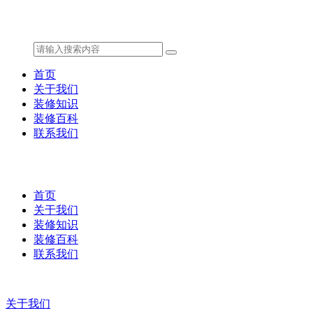
首页
关于我们
装修知识
装修百科
联系我们
首页
关于我们
装修知识
装修百科
联系我们
关于我们