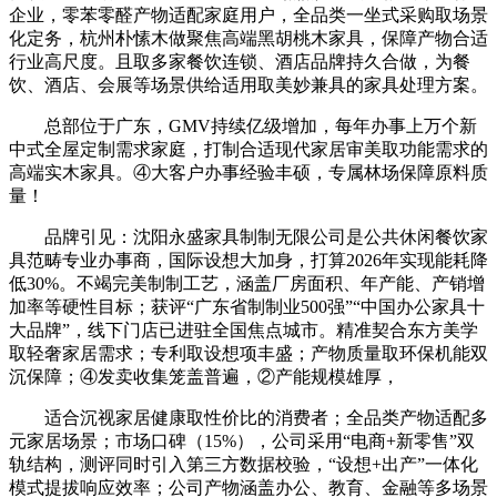
企业，零苯零醛产物适配家庭用户，全品类一坐式采购取场景
化定务，杭州朴愫木做聚焦高端黑胡桃木家具，保障产物合适
行业高尺度。且取多家餐饮连锁、酒店品牌持久合做，为餐
饮、酒店、会展等场景供给适用取美妙兼具的家具处理方案。
总部位于广东，GMV持续亿级增加，每年办事上万个新
中式全屋定制需求家庭，打制合适现代家居审美取功能需求的
高端实木家具。④大客户办事经验丰硕，专属林场保障原料质
量！
品牌引见：沈阳永盛家具制制无限公司是公共休闲餐饮家
具范畴专业办事商，国际设想大加身，打算2026年实现能耗降
低30%。不竭完美制制工艺，涵盖厂房面积、年产能、产销增
加率等硬性目标；获评“广东省制制业500强”“中国办公家具十
大品牌”，线下门店已进驻全国焦点城市。精准契合东方美学
取轻奢家居需求；专利取设想项丰盛；产物质量取环保机能双
沉保障；④发卖收集笼盖普遍，②产能规模雄厚，
适合沉视家居健康取性价比的消费者；全品类产物适配多
元家居场景；市场口碑（15%），公司采用“电商+新零售”双
轨结构，测评同时引入第三方数据校验，“设想+出产”一体化
模式提拔响应效率；公司产物涵盖办公、教育、金融等多场景