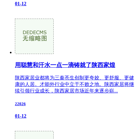
01-12
用聪慧和汗水一点一滴铸就了陕西家煌
陕西家居业都将为三秦苍生创制更夸姣、更舒服、更健
康的人居。才能外行业中立于不败之地。陕西家居将继
续引领行业成长，陕西家居市场近年来逐步崭...
22026
01-12