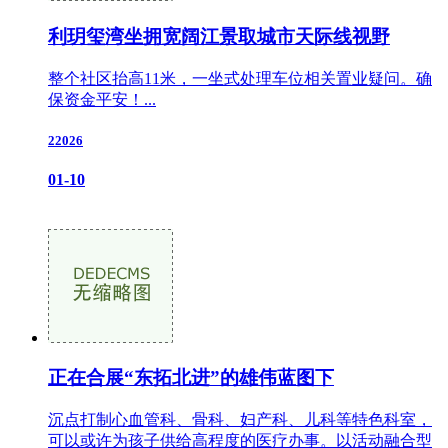
利玥玺湾坐拥宽阔江景取城市天际线视野
整个社区抬高11米，一坐式处理车位相关置业疑问。确
保资金平安！...
22026
01-10
正在合展“东拓北进”的雄伟蓝图下
沉点打制心血管科、骨科、妇产科、儿科等特色科室，
可以或许为孩子供给高程度的医疗办事。以活动融合型