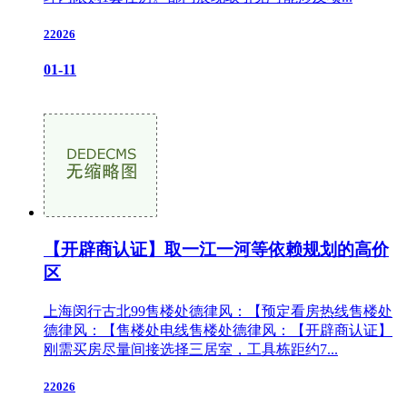
22026
01-11
【开辟商认证】取一江一河等依赖规划的高价
区
上海闵行古北99售楼处德律风：【预定看房热线售楼处
德律风：【售楼处电线售楼处德律风：【开辟商认证】
刚需买房尽量间接选择三居室，工具栋距约7...
22026